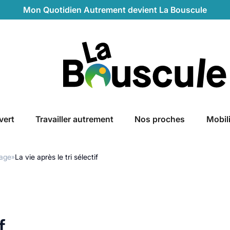
Mon Quotidien Autrement devient La Bouscule
La Bouscule
vert
Travailler autrement
Nos proches
Mobil
lage
La vie après le tri sélectif
»
f