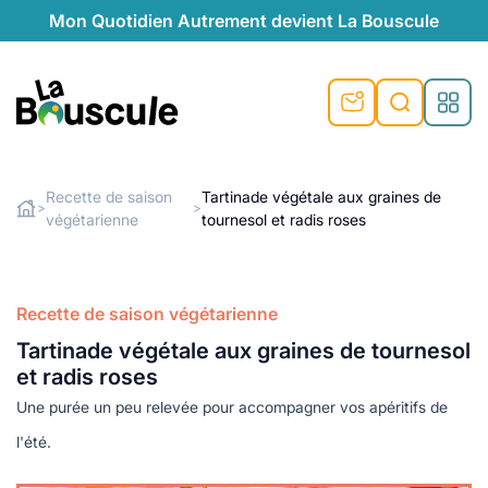
Mon Quotidien Autrement devient La Bouscule
nu
nu
nu
nu
nu
nu
nu
La Bouscule
nté
tiques
Recette de saison
Tartinade végétale aux graines de
>
>
végétarienne
tournesol et radis roses
Rechercher
quêtes
e et durable
nsable
sable
ie
atique
 préventive
t préventive
urel
éco-responsables
t
t beauté naturelle
Recette de saison végétarienne
té au naturel
s locales
aînés
sité
Tartinade végétale aux graines de tournesol
able
ns, témoignages
et radis roses
din naturel
cologiques
on végétariennes
ité
Une purée un peu relevée pour accompagner vos apéritifs de
de saison
, plus de recyclage
le
l'été.
plus de recyclage
o-responsables