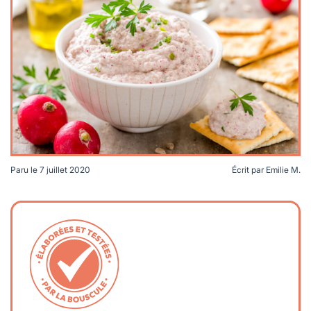
lables
le
rables
t
édecine douce
les durables
 écologie
locales
es
és
ique
Paru le
7 juillet 2020
Écrit par
Emilie M.
té
bles
 durables