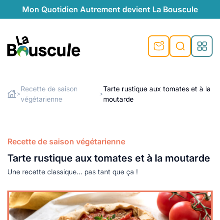
Mon Quotidien Autrement devient La Bouscule
nu
nu
nu
nu
nu
nu
nu
La Bouscule
nté
tiques
Recette de saison
Tarte rustique aux tomates et à la
>
>
végétarienne
moutarde
Rechercher
quêtes
e et durable
nsable
sable
ie
atique
 préventive
t préventive
urel
éco-responsables
t
t beauté naturelle
Recette de saison végétarienne
té au naturel
s locales
aînés
sité
Tarte rustique aux tomates et à la moutarde
able
ns, témoignages
Une recette classique... pas tant que ça !
din naturel
cologiques
on végétariennes
ité
de saison
, plus de recyclage
le
plus de recyclage
o-responsables