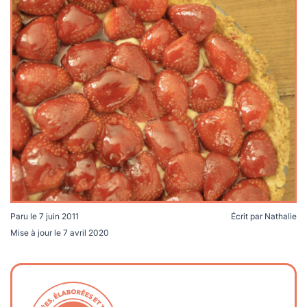
lables
le
rables
t
édecine douce
les durables
 écologie
locales
es
és
ique
té
Paru le
7 juin 2011
Écrit par
Nathalie
Mise à jour le
7 avril 2020
bles
 durables