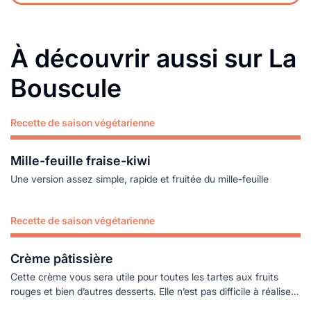
À découvrir aussi sur La
Bouscule
Recette de saison végétarienne
Lire plus
Mille-feuille fraise-kiwi
Une version assez simple, rapide et fruitée du mille-feuille
Recette de saison végétarienne
Lire plus
Crème pâtissière
Cette crème vous sera utile pour toutes les tartes aux fruits
rouges et bien d’autres desserts. Elle n’est pas difficile à réaliser,
si vous suivez bien les étapes indiquées.