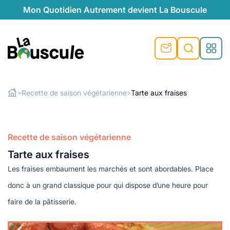
Mon Quotidien Autrement devient La Bouscule
nu
nu
nu
nu
nu
nu
nu
La Bouscule
nté
tiques
Recette de saison végétarienne
Tarte aux fraises
>
>
Rechercher
quêtes
e et durable
nsable
sable
ie
atique
 préventive
Recette de saison végétarienne
t préventive
urel
éco-responsables
t
t beauté naturelle
Tarte aux fraises
té au naturel
s locales
aînés
sité
able
ns, témoignages
Les fraises embaument les marchés et sont abordables. Place
din naturel
cologiques
on végétariennes
ité
donc à un grand classique pour qui dispose d’une heure pour
de saison
faire de la pâtisserie.
, plus de recyclage
le
plus de recyclage
o-responsables