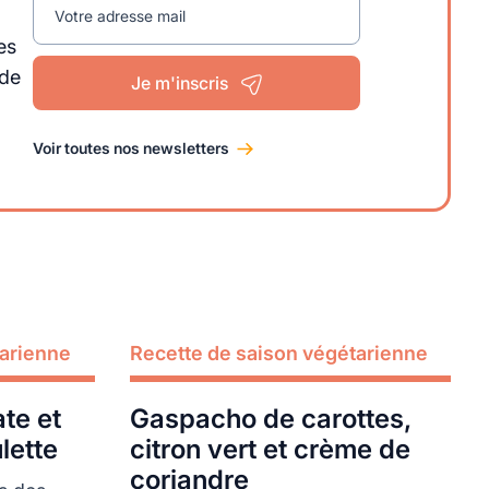
Votre adresse mail
es
 de
Je m'inscris
Voir toutes nos newsletters
tarienne
Recette de saison végétarienne
Lire plus
te et
Gaspacho de carottes,
ulette
citron vert et crème de
coriandre