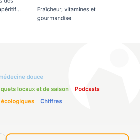
s des
péritif
Fraîcheur, vitamines et
and
gourmandise
médecine douce
quets locaux et de saison
Podcasts
 écologiques
Chiffres