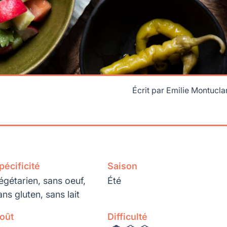
Écrit par
Emilie Montucla
pécificité
Saison
égétarien, sans oeuf,
Été
ans gluten, sans lait
oût
Difficulté