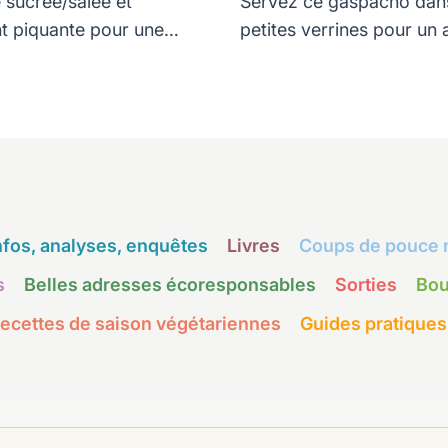
 sucrée/salée et
Servez ce gaspacho dan
t piquante pour une
petites verrines pour un a
s rafraichissante.
frais, vitaminé et gourm
nfos, analyses, enquêtes
Livres
Coups de pouce 
s
Belles adresses écoresponsables
Sorties
Bou
ecettes de saison végétariennes
Guides pratiques