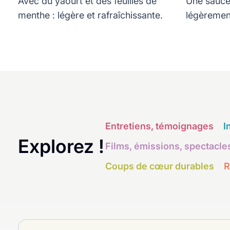
Avec du yaourt et des feuilles de
Une sauce
menthe : légère et rafraîchissante.
légèremen
salade trè
Entretiens, témoignages
I
Explorez !
Films, émissions, spectacle
Coups de cœur durables
R