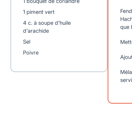
1 bouquet de coriandre
Fend
1 piment vert
Hach
4 c. à soupe d'huile
que l
d'arachide
Sel
Mett
Poivre
Ajout
Méla
servi