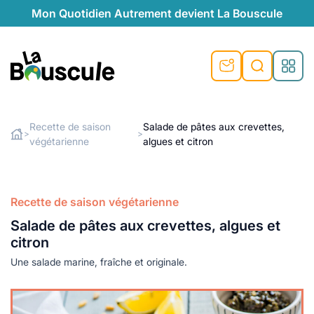
Mon Quotidien Autrement devient La Bouscule
nu
nu
nu
nu
nu
nu
nu
La Bouscule
nté
tiques
Recette de saison
Salade de pâtes aux crevettes,
>
>
végétarienne
algues et citron
Rechercher
quêtes
e et durable
nsable
sable
ie
atique
 préventive
t préventive
urel
éco-responsables
t
t beauté naturelle
Recette de saison végétarienne
té au naturel
s locales
aînés
sité
Salade de pâtes aux crevettes, algues et
able
ns, témoignages
citron
din naturel
cologiques
on végétariennes
ité
Une salade marine, fraîche et originale.
de saison
, plus de recyclage
le
plus de recyclage
o-responsables