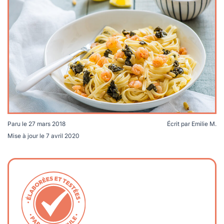
lables
le
rables
t
édecine douce
les durables
 écologie
locales
es
és
ique
Paru le
27 mars 2018
Écrit par
Emilie M.
Mise à jour le
7 avril 2020
té
bles
 durables