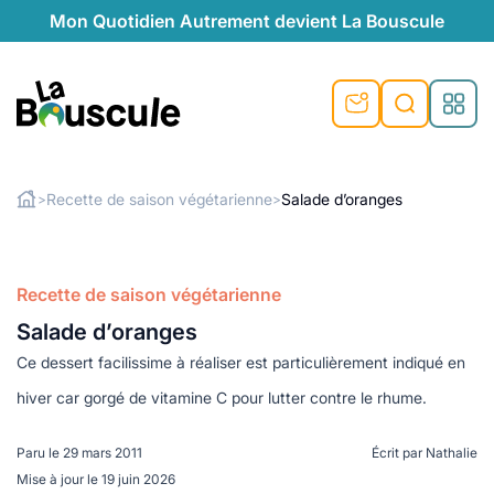
Mon Quotidien Autrement devient La Bouscule
nu
nu
nu
nu
nu
nu
nu
La Bouscule
nté
tiques
Recette de saison végétarienne
Salade d’oranges
>
>
Rechercher
quêtes
e et durable
nsable
sable
ie
atique
 préventive
Recette de saison végétarienne
t préventive
urel
éco-responsables
t
t beauté naturelle
Salade d’oranges
té au naturel
s locales
aînés
sité
able
ns, témoignages
Ce dessert facilissime à réaliser est particulièrement indiqué en
din naturel
cologiques
on végétariennes
ité
hiver car gorgé de vitamine C pour lutter contre le rhume.
de saison
, plus de recyclage
le
Paru le
29 mars 2011
Écrit par
Nathalie
plus de recyclage
o-responsables
Mise à jour le
19 juin 2026