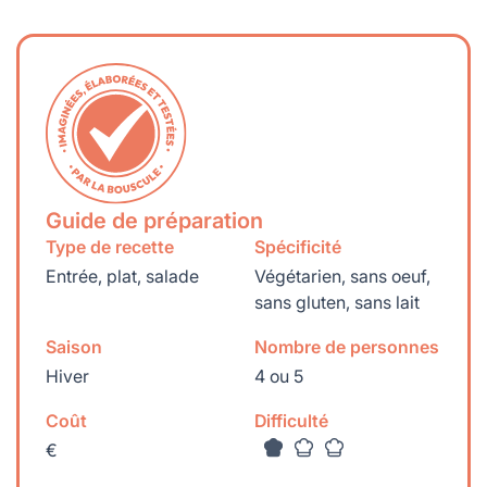
lables
le
rables
t
édecine douce
les durables
 écologie
locales
es
és
ique
Guide de préparation
Type de recette
Spécificité
Entrée, plat, salade
Végétarien, sans oeuf,
sans gluten, sans lait
té
Saison
Nombre de personnes
Hiver
4 ou 5
bles
Coût
Difficulté
€
 durables