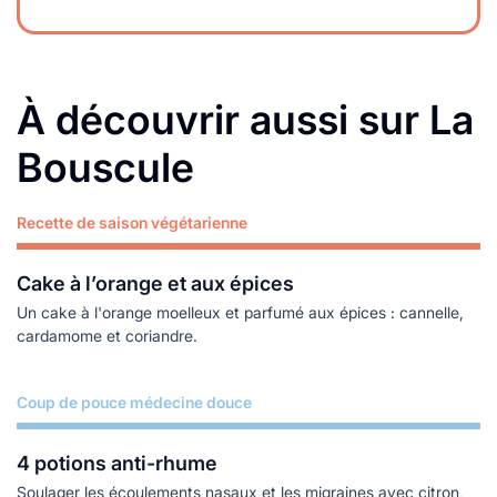
À découvrir aussi sur La
Bouscule
Recette de saison végétarienne
Lire plus
Cake à l’orange et aux épices
Un cake à l'orange moelleux et parfumé aux épices : cannelle,
cardamome et coriandre.
Coup de pouce médecine douce
Lire plus
4 potions anti-rhume
Soulager les écoulements nasaux et les migraines avec citron,