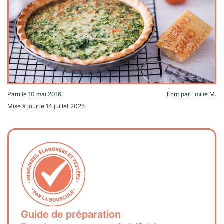
lables
le
rables
t
édecine douce
les durables
 écologie
locales
es
és
ique
Paru le
10 mai 2016
Écrit par
Emilie M.
Mise à jour le
14 juillet 2025
té
bles
 durables
Guide de préparation