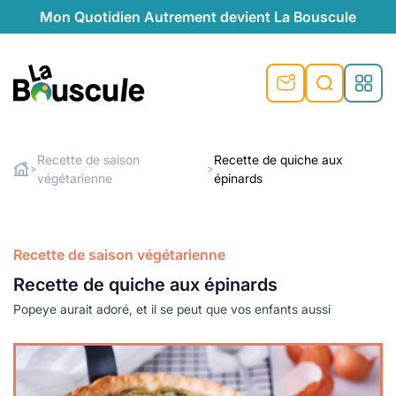
Mon Quotidien Autrement devient La Bouscule
nu
nu
nu
nu
nu
nu
nu
La Bouscule
nté
tiques
Recette de saison
Recette de quiche aux
>
>
végétarienne
épinards
Rechercher
quêtes
e et durable
nsable
sable
ie
atique
 préventive
t préventive
urel
éco-responsables
t
t beauté naturelle
Recette de saison végétarienne
té au naturel
s locales
aînés
sité
Recette de quiche aux épinards
able
ns, témoignages
Popeye aurait adoré, et il se peut que vos enfants aussi
din naturel
cologiques
on végétariennes
ité
de saison
, plus de recyclage
le
plus de recyclage
o-responsables