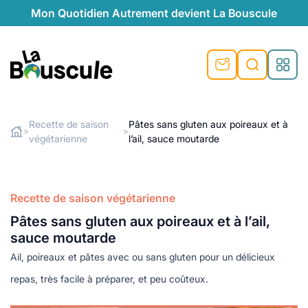
Mon Quotidien Autrement devient La Bouscule
nu
nu
nu
nu
nu
nu
nu
La Bouscule
nté
tiques
Recette de saison
Pâtes sans gluten aux poireaux et à
>
>
végétarienne
l’ail, sauce moutarde
Rechercher
quêtes
e et durable
nsable
sable
ie
atique
 préventive
t préventive
urel
éco-responsables
t
t beauté naturelle
Recette de saison végétarienne
té au naturel
s locales
aînés
sité
Pâtes sans gluten aux poireaux et à l’ail,
able
ns, témoignages
sauce moutarde
din naturel
cologiques
on végétariennes
ité
Ail, poireaux et pâtes avec ou sans gluten pour un délicieux
de saison
, plus de recyclage
le
repas, très facile à préparer, et peu coûteux.
plus de recyclage
o-responsables