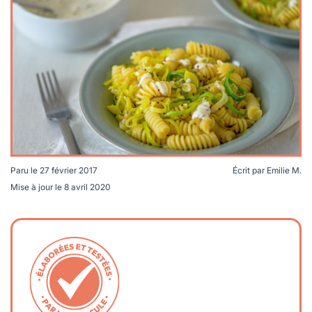
lables
le
rables
t
édecine douce
les durables
 écologie
locales
es
és
ique
Paru le
27 février 2017
Écrit par
Emilie M.
Mise à jour le
8 avril 2020
té
bles
 durables