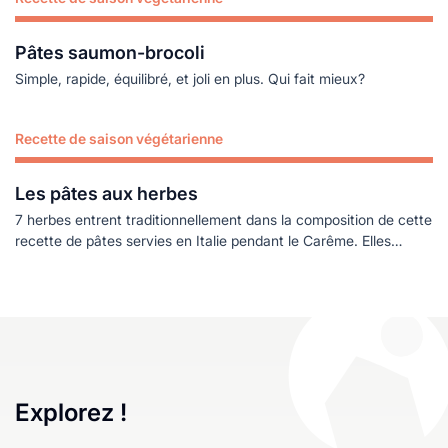
Lire plus
Pâtes saumon-brocoli
Simple, rapide, équilibré, et joli en plus. Qui fait mieux?
Recette de saison végétarienne
Lire plus
Les pâtes aux herbes
7 herbes entrent traditionnellement dans la composition de cette
recette de pâtes servies en Italie pendant le Carême. Elles
rappellent la valeur de ce chiffre sacré qui, dans la Bible comme
dans les Evangiles, symbolise la perfection et la totalité. C’est en
7 jours que le monde fut créé … Cette recette à la saveur de
printemps est aussi bonne chaude que froide
Explorez !