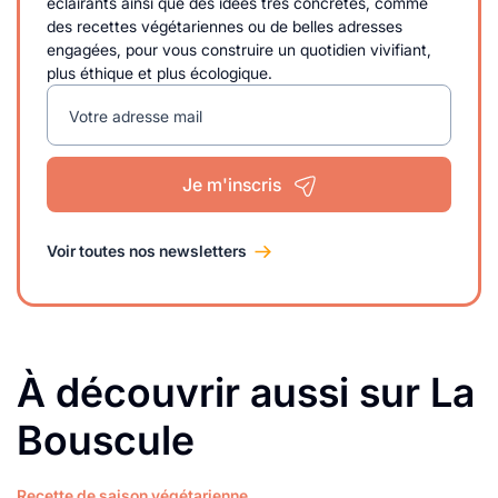
éclairants ainsi que des idées très concrètes, comme
des recettes végétariennes ou de belles adresses
engagées, pour vous construire un quotidien vivifiant,
plus éthique et plus écologique.
Votre adresse mail
Je m'inscris
Voir toutes nos newsletters
À découvrir aussi sur La
Bouscule
Recette de saison végétarienne