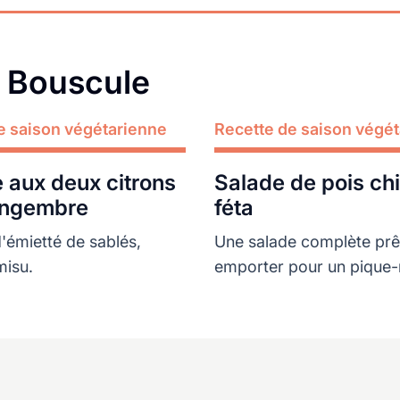
a Bouscule
e saison végétarienne
Recette de saison végé
Lire plus
aux deux citrons
Salade de pois ch
ingembre
féta
 d'émietté de sablés,
Une salade complète prê
misu.
emporter pour un pique-