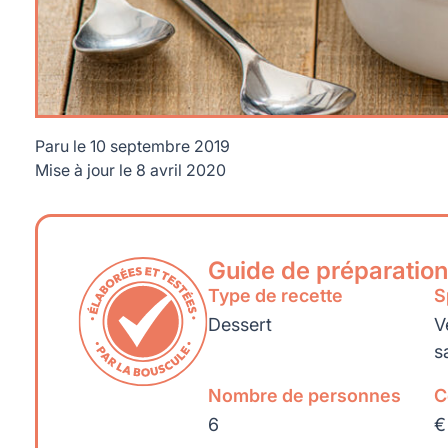
Paru le
10 septembre 2019
Mise à jour le
8 avril 2020
Guide de préparation
Type de recette
S
Dessert
V
s
Nombre de personnes
C
6
€