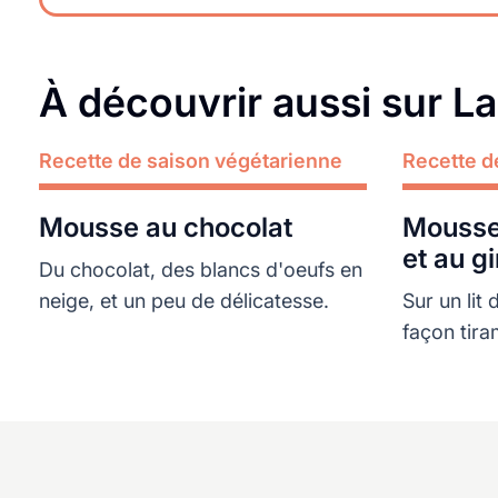
À découvrir aussi sur L
Recette de saison végétarienne
Lire plus
Recette d
Lire plus
Mousse au chocolat
Mousse 
et au g
Du chocolat, des blancs d'oeufs en
neige, et un peu de délicatesse.
Sur un lit
façon tira