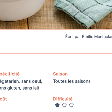
Écrit par
Emilie Montucla
pécificité
Saison
égétarien, sans oeuf,
Toutes les saisons
ans gluten, sans lait
oût
Difficulté