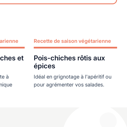
tarienne
Recette de saison végétarienne
Lire plus
iches et
Pois-chiches rôtis aux
épices
te à
Idéal en grignotage à l'apéritif ou
nique
pour agrémenter vos salades.