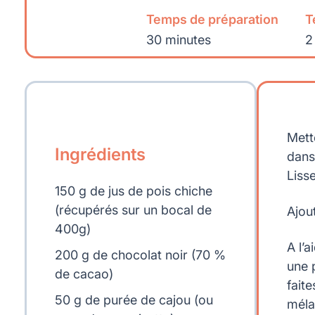
Temps de préparation
T
30 minutes
2
Mett
Ingrédients
dans
Lisse
150 g de jus de pois chiche
(récupérés sur un bocal de
Ajou
400g)
A l’
200 g de chocolat noir (70 %
une 
de cacao)
fait
50 g de purée de cajou (ou
méla