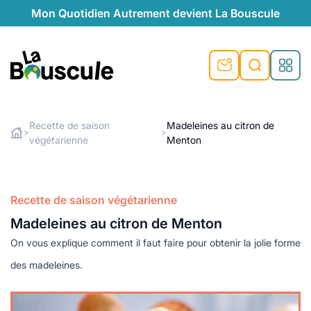
Mon Quotidien Autrement devient La Bouscule
nu
nu
nu
nu
nu
nu
nu
La Bouscule
nté
tiques
Recette de saison
Madeleines au citron de
>
>
végétarienne
Menton
Rechercher
quêtes
e et durable
nsable
sable
ie
atique
 préventive
t préventive
urel
éco-responsables
t
t beauté naturelle
Recette de saison végétarienne
té au naturel
s locales
aînés
sité
Madeleines au citron de Menton
able
ns, témoignages
On vous explique comment il faut faire pour obtenir la jolie forme
din naturel
cologiques
on végétariennes
ité
des madeleines.
de saison
, plus de recyclage
le
plus de recyclage
o-responsables