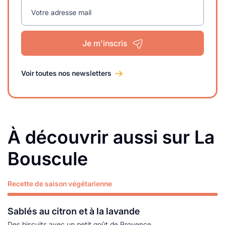
Votre adresse mail
Je m'inscris
Voir toutes nos newsletters
À découvrir aussi sur La
Bouscule
Recette de saison végétarienne
Lire plus
Sablés au citron et à la lavande
Des biscuits avec un petit goût de Provence.