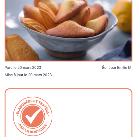
lables
le
rables
t
édecine douce
les durables
 écologie
locales
es
és
ique
Paru le
20 mars 2023
Écrit par
Emilie M.
Mise à jour le
20 mars 2023
té
bles
 durables