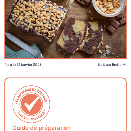
lables
le
rables
t
édecine douce
les durables
 écologie
locales
es
és
ique
Paru le
31 janvier 2023
Écrit par
Emilie M.
té
bles
 durables
Guide de préparation