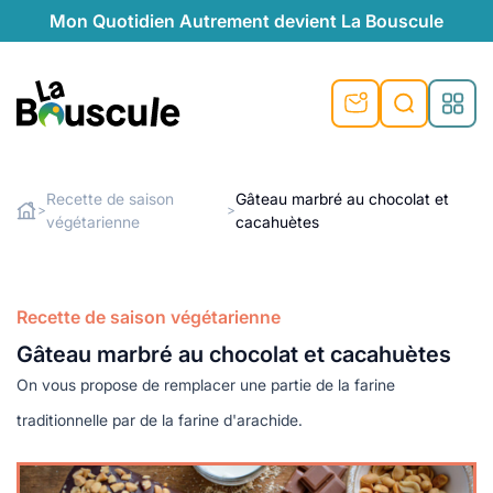
Mon Quotidien Autrement devient La Bouscule
nu
nu
nu
nu
nu
nu
nu
La Bouscule
nté
tiques
Recette de saison
Gâteau marbré au chocolat et
>
>
végétarienne
cacahuètes
Rechercher
quêtes
e et durable
nsable
sable
ie
atique
 préventive
t préventive
urel
éco-responsables
t
t beauté naturelle
Recette de saison végétarienne
té au naturel
s locales
aînés
sité
Gâteau marbré au chocolat et cacahuètes
able
ns, témoignages
On vous propose de remplacer une partie de la farine
din naturel
cologiques
on végétariennes
ité
traditionnelle par de la farine d'arachide.
de saison
, plus de recyclage
le
plus de recyclage
o-responsables