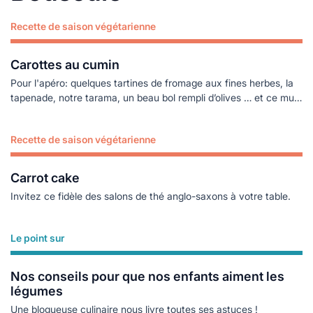
Recette de saison végétarienne
Lire plus
Carottes au cumin
Pour l'apéro: quelques tartines de fromage aux fines herbes, la
tapenade, notre tarama, un beau bol rempli d’olives … et ce must
venu du Maghreb, si facile à réaliser en automne.
Recette de saison végétarienne
Lire plus
Carrot cake
Invitez ce fidèle des salons de thé anglo-saxons à votre table.
Le point sur
Lire plus
Nos conseils pour que nos enfants aiment les
légumes
Une blogueuse culinaire nous livre toutes ses astuces !