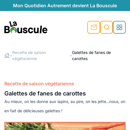
Mon Quotidien Autrement devient La Bouscule
nu
nu
nu
nu
nu
nu
nu
La Bouscule
nté
tiques
Recette de saison
Galettes de fanes de
>
>
végétarienne
carottes
Rechercher
quêtes
e et durable
nsable
sable
ie
atique
 préventive
t préventive
urel
éco-responsables
t
t beauté naturelle
Recette de saison végétarienne
té au naturel
s locales
aînés
sité
Galettes de fanes de carottes
able
ns, témoignages
Au mieux, on les donne aux lapins, au pire, on les jette…nous, on
din naturel
cologiques
on végétariennes
ité
en fait de délicieuses galettes !
de saison
, plus de recyclage
le
plus de recyclage
o-responsables