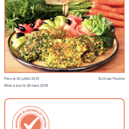
lables
le
rables
t
édecine douce
les durables
 écologie
locales
es
és
ique
Paru le
30 juillet 2013
Écrit par
Pauline
té
Mise à jour le
26 mars 2018
bles
 durables