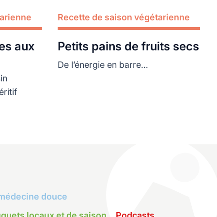
tarienne
Recette de saison végétarienne
Lire plus
es aux
Petits pains de fruits secs
De l’énergie en barre…
sin
ritif
médecine douce
quets locaux et de saison
Podcasts