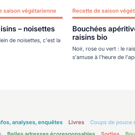
e saison végétarienne
Recette de saison végé
Lire plus
isins – noisettes
Bouchées apéritiv
raisins bio
lein de noisettes, c'est la
Noir, rose ou vert : le rai
s'amuse à l'heure de l'apé
nfos, analyses, enquêtes
Livres
Coups de pouce 
s
Belles adresses écoresponsables
Sorties
Bou