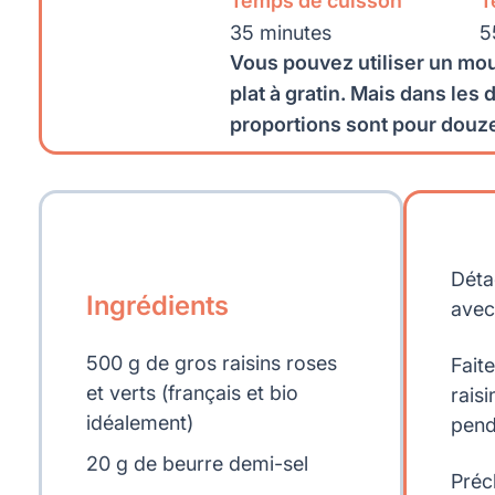
Temps de cuisson
T
35 minutes
5
Vous pouvez utiliser un mou
plat à gratin. Mais dans les 
proportions sont pour douze
Déta
Ingrédients
avec
500 g de gros raisins roses
Fait
et verts (français et bio
rais
idéalement)
pend
20 g de beurre demi-sel
Préc