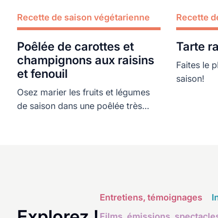
Recette de saison végétarienne
Lire plus
Recette d
Lire plus
Poêlée de carottes et
Tarte ra
champignons aux raisins
Faites le p
et fenouil
saison!
Osez marier les fruits et légumes
de saison dans une poêlée très
parfumée
Entretiens, témoignages
I
Explorez !
Films, émissions, spectacle