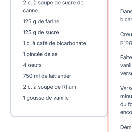
2 c. à soupe de sucre de
canne
Dans
bicar
125 g de farine
125 g de sucre
Creu
prog
1 c. à café de bicarbonate
1 pincée de sel
Faite
4 oeufs
vanil
vers
750 ml de lait entier
2 c. à soupe de Rhum
Vers
minu
1 gousse de vanille
du f
enco
Démo