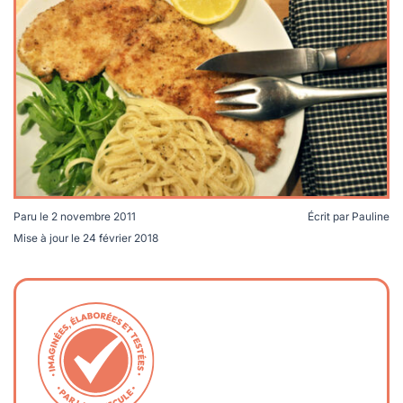
lables
le
rables
t
édecine douce
les durables
 écologie
locales
es
és
ique
Paru le
2 novembre 2011
Écrit par
Pauline
Mise à jour le
24 février 2018
té
bles
 durables