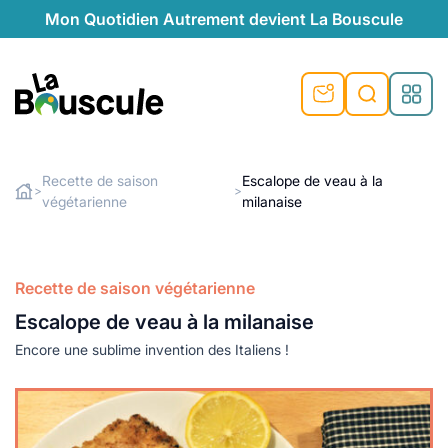
Mon Quotidien Autrement devient La Bouscule
nu
nu
nu
nu
nu
nu
nu
La Bouscule
nté
tiques
Recette de saison
Escalope de veau à la
>
>
végétarienne
milanaise
Rechercher
quêtes
e et durable
nsable
sable
ie
atique
 préventive
t préventive
urel
éco-responsables
t
t beauté naturelle
Recette de saison végétarienne
té au naturel
s locales
aînés
sité
Escalope de veau à la milanaise
able
ns, témoignages
Encore une sublime invention des Italiens !
din naturel
cologiques
on végétariennes
ité
de saison
, plus de recyclage
le
plus de recyclage
o-responsables