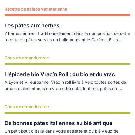
Recette de saison végétarienne
Lire plus
Les pâtes aux herbes
7 herbes entrent traditionnellement dans la composition de cette
recette de pâtes servies en Italie pendant le Carême. Elles
rappellent la valeur de ce chiffre sacré qui, dans la Bible comme
dans les Evangiles, symbolise la perfection et la totalité. C’est en
Coup de cœur durable
Lire plus
7 jours que le monde fut créé … Cette recette à la saveur de
printemps est aussi bonne chaude que froide
L’épicerie bio Vrac’n Roll : du bio et du vrac
A Lyon et Villeurbanne, Vrac'n roll livre à vélo toutes sortes de
produits alimentaires en vrac : thé café, lentilles, pâtes etc...
Coup de cœur durable
Lire plus
De bonnes pâtes italiennes au blé antique
Un petit bout d'Italie dans votre assiette et du blé vieux de