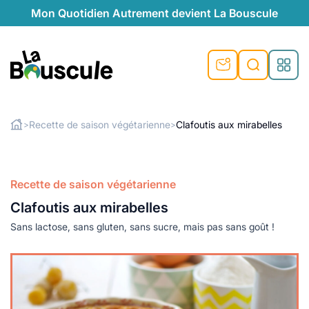
Mon Quotidien Autrement devient La Bouscule
nu
nu
nu
nu
nu
nu
nu
La Bouscule
nté
tiques
Recette de saison végétarienne
Clafoutis aux mirabelles
>
>
Rechercher
quêtes
e et durable
nsable
sable
ie
atique
 préventive
Recette de saison végétarienne
t préventive
urel
éco-responsables
t
t beauté naturelle
Clafoutis aux mirabelles
té au naturel
s locales
aînés
sité
able
ns, témoignages
Sans lactose, sans gluten, sans sucre, mais pas sans goût !
din naturel
cologiques
on végétariennes
ité
de saison
, plus de recyclage
le
plus de recyclage
o-responsables