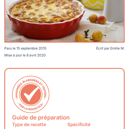
lables
le
rables
t
édecine douce
les durables
 écologie
locales
es
és
Paru le
15 septembre 2015
Écrit par
Emilie M.
ique
Mise à jour le
8 avril 2020
té
bles
Guide de préparation
 durables
Type de recette
Spécificité