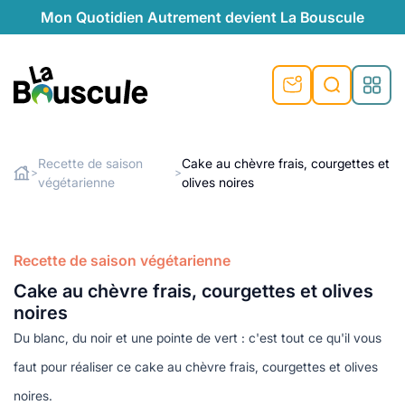
Mon Quotidien Autrement devient La Bouscule
nu
nu
nu
nu
nu
nu
nu
La Bouscule
nté
tiques
Recette de saison
Cake au chèvre frais, courgettes et
>
>
végétarienne
olives noires
Rechercher
quêtes
e et durable
nsable
sable
ie
atique
 préventive
t préventive
urel
éco-responsables
t
t beauté naturelle
Recette de saison végétarienne
té au naturel
s locales
aînés
sité
Cake au chèvre frais, courgettes et olives
able
ns, témoignages
noires
din naturel
cologiques
on végétariennes
ité
Du blanc, du noir et une pointe de vert : c'est tout ce qu'il vous
de saison
, plus de recyclage
le
faut pour réaliser ce cake au chèvre frais, courgettes et olives
plus de recyclage
o-responsables
noires.