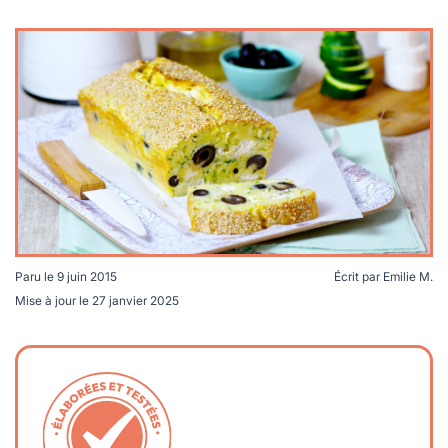
lables
le
rables
t
édecine douce
les durables
 écologie
locales
es
és
ique
Paru le
9 juin 2015
Écrit par
Emilie M.
té
Mise à jour le
27 janvier 2025
bles
 durables