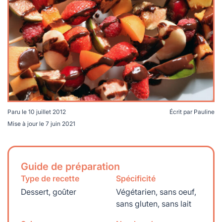
lables
le
rables
t
édecine douce
les durables
 écologie
locales
es
és
ique
Paru le
10 juillet 2012
Écrit par
Pauline
Mise à jour le
7 juin 2021
té
Guide de préparation
Type de recette
Spécificité
bles
Dessert, goûter
Végétarien, sans oeuf,
sans gluten, sans lait
 durables