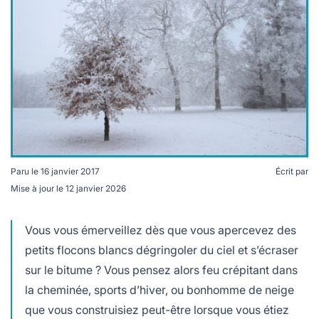
lables
le
rables
t
édecine douce
les durables
 écologie
locales
es
és
ique
Paru le
16 janvier 2017
Écrit par
Mise à jour le
12 janvier 2026
té
Vous vous émerveillez dès que vous apercevez des
petits flocons blancs dégringoler du ciel et s’écraser
sur le bitume ? Vous pensez alors feu crépitant dans
bles
la cheminée, sports d’hiver, ou bonhomme de neige
 durables
que vous construisiez peut-être lorsque vous étiez