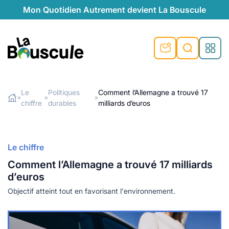
Mon Quotidien Autrement devient La Bouscule
nu
nu
nu
nu
nu
nu
nu
La Bouscule
nté
tiques
Le
Politiques
Comment l’Allemagne a trouvé 17
»
»
»
chiffre
durables
milliards d’euros
Rechercher
quêtes
e et durable
nsable
sable
ie
atique
 préventive
t préventive
urel
éco-responsables
t
t beauté naturelle
Le chiffre
té au naturel
s locales
aînés
sité
Comment l’Allemagne a trouvé 17 milliards
able
ns, témoignages
d’euros
din naturel
cologiques
on végétariennes
ité
Objectif atteint tout en favorisant l'environnement.
de saison
, plus de recyclage
le
plus de recyclage
o-responsables