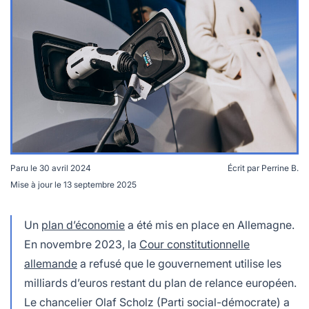
lables
le
rables
t
édecine douce
les durables
 écologie
locales
es
és
ique
Paru le
30 avril 2024
Écrit par
Perrine B.
Mise à jour le
13 septembre 2025
Un plan d'économie de 60 milliards en Allemagne ©
té
Freepik
Un
plan d’économie
a été mis en place en Allemagne.
En novembre 2023, la
Cour constitutionnelle
allemande
a refusé que le gouvernement utilise les
bles
milliards d’euros restant du plan de relance européen.
 durables
Le chancelier Olaf Scholz (Parti social-démocrate) a