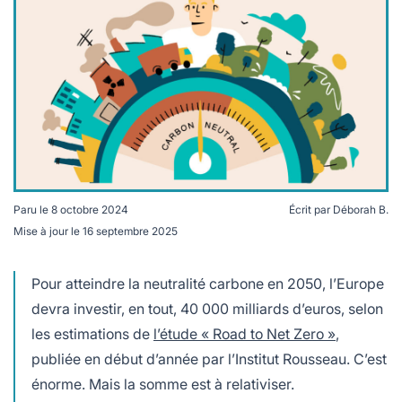
lables
le
rables
t
édecine douce
les durables
 écologie
locales
es
és
ique
Paru le
8 octobre 2024
Écrit par
Déborah B.
Mise à jour le
16 septembre 2025
L'Europe a pour objectif d'atteindre la neutralité carbone
té
à l'horizon 2050. Crédits Freepik
Pour atteindre la neutralité carbone en 2050, l’Europe
devra investir, en tout, 40 000 milliards d’euros, selon
les estimations de
l’étude « Road to Net Zero »
,
bles
publiée en début d’année par l’Institut Rousseau. C’est
 durables
énorme. Mais la somme est à relativiser.