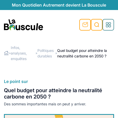
Mon Quotidien Autrement devient La Bouscule
nu
nu
nu
nu
nu
nu
nu
La Bouscule
nté
tiques
Infos,
Politiques
Quel budget pour atteindre la
analyses,
»
»
»
Rechercher
durables
neutralité carbone en 2050 ?
quêtes
e et durable
nsable
sable
ie
atique
enquêtes
 préventive
t préventive
urel
éco-responsables
t
t beauté naturelle
Le point sur
té au naturel
s locales
aînés
sité
able
ns, témoignages
Quel budget pour atteindre la neutralité
din naturel
cologiques
on végétariennes
ité
carbone en 2050 ?
de saison
Des sommes importantes mais on peut y arriver.
, plus de recyclage
le
plus de recyclage
o-responsables