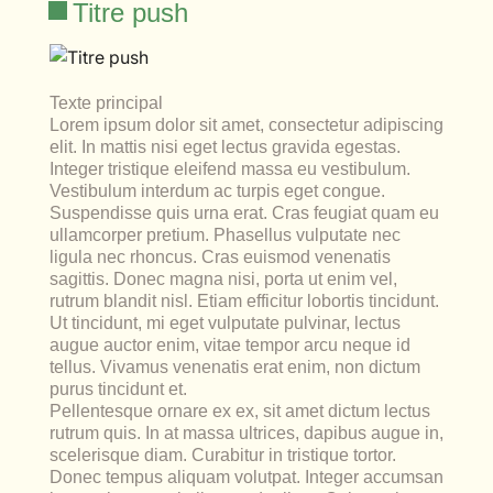
lables
Titre push
le
rables
t
édecine douce
les durables
 écologie
locales
es
Texte principal
Lorem ipsum dolor sit amet, consectetur adipiscing
elit. In mattis nisi eget lectus gravida egestas.
és
Integer tristique eleifend massa eu vestibulum.
Vestibulum interdum ac turpis eget congue.
ique
Suspendisse quis urna erat. Cras feugiat quam eu
ullamcorper pretium. Phasellus vulputate nec
ligula nec rhoncus. Cras euismod venenatis
sagittis. Donec magna nisi, porta ut enim vel,
rutrum blandit nisl. Etiam efficitur lobortis tincidunt.
té
Ut tincidunt, mi eget vulputate pulvinar, lectus
augue auctor enim, vitae tempor arcu neque id
tellus. Vivamus venenatis erat enim, non dictum
purus tincidunt et.
Pellentesque ornare ex ex, sit amet dictum lectus
bles
rutrum quis. In at massa ultrices, dapibus augue in,
scelerisque diam. Curabitur in tristique tortor.
 durables
Donec tempus aliquam volutpat. Integer accumsan