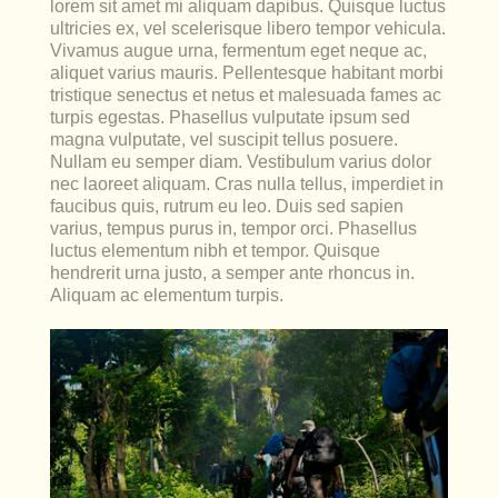
lorem sit amet mi aliquam dapibus. Quisque luctus
ultricies ex, vel scelerisque libero tempor vehicula.
Vivamus augue urna, fermentum eget neque ac,
aliquet varius mauris. Pellentesque habitant morbi
tristique senectus et netus et malesuada fames ac
turpis egestas. Phasellus vulputate ipsum sed
magna vulputate, vel suscipit tellus posuere.
Nullam eu semper diam. Vestibulum varius dolor
nec laoreet aliquam. Cras nulla tellus, imperdiet in
faucibus quis, rutrum eu leo. Duis sed sapien
varius, tempus purus in, tempor orci. Phasellus
luctus elementum nibh et tempor. Quisque
hendrerit urna justo, a semper ante rhoncus in.
Aliquam ac elementum turpis.