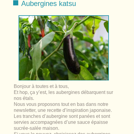
lables
Aubergines katsu
le
rables
t
édecine douce
les durables
 écologie
locales
es
és
ique
té
Bonjour à toutes et à tous,
Et hop, ça y’est, les aubergines débarquent sur
nos étals.
Nous vous proposons tout en bas dans notre
newsletter, une recette d’inspiration japonaise.
bles
Les tranches d’aubergine sont panées et sont
servies accompagnées d’une sauce épaisse
 durables
sucrée-salée maison.