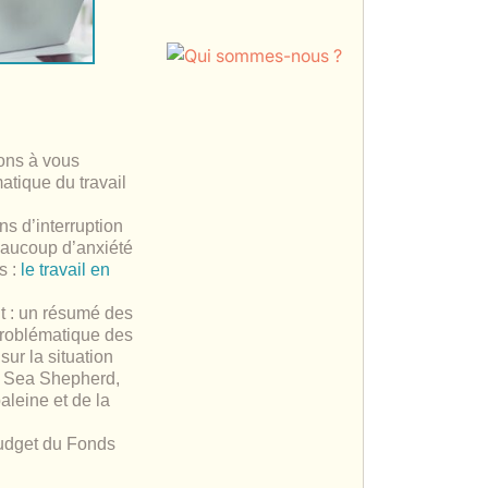
ons à vous
atique du travail
ns d’interruption
eaucoup d’anxiété
s :
le travail en
t : un résumé des
roblématique des
sur la situation
G Sea Shepherd,
baleine et de la
budget du Fonds