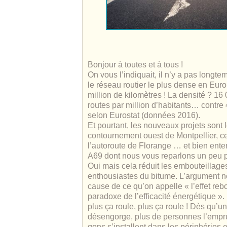
Bonjour à toutes et à tous !
On vous l’indiquait, il n’y a pas longte
le réseau routier le plus dense en Eur
million de kilomètres ! La densité ? 16
routes par million d’habitants… contre 4
selon Eurostat (données 2016).
Et pourtant, les nouveaux projets sont l
contournement ouest de Montpellier, c
l’autoroute de Florange … et bien ente
A69 dont nous vous reparlons un peu p
Oui mais cela réduit les embouteillages
enthousiastes du bitume. L’argument ne
cause de ce qu’on appelle « l’effet reb
paradoxe de l’efficacité énergétique ». P
plus ça roule, plus ça roule ! Dès qu’u
désengorge, plus de personnes l’empru
gens s’installent dans les périphéries et