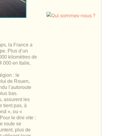
mps, la France a
ope. Plus d’un
 000 kilomètres de
 000 en Italie,
égion : le
elui de Rouen,
ndu l’autoroute
lus bas.
, assurent les
 tient pas, à
ond », ou «
our le dire vite :
ne route se
ntent, plus de
 utilisent leurs