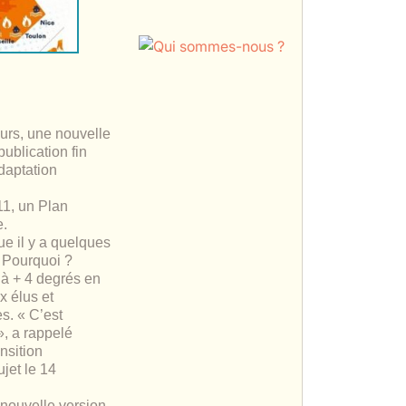
ieurs, une nouvelle
ublication fin
daptation
11, un Plan
e.
ue il y a quelques
. Pourquoi ?
 à + 4 degrés en
 élus et
s. « C’est
», a rappelé
nsition
ujet le 14
 nouvelle version