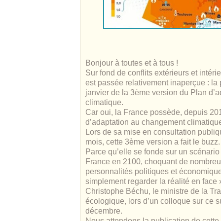
Bonjour à toutes et à tous !
Sur fond de conflits extérieurs et intér
est passée relativement inaperçue : la p
janvier de la 3
ème
version du Plan d’a
climatique.
Car oui, la France possède, depuis 20
d’adaptation au changement climatiqu
Lors de sa mise en consultation publiq
mois, cette 3ème version a fait le buzz
Parce qu’elle se fonde sur un scénario
France en 2100, choquant de nombreux
personnalités politiques et économique
simplement regarder la réalité en face 
Christophe Béchu, le ministre de la Tra
écologique, lors d’un colloque sur ce s
décembre.
Nous attendons la publication de cette