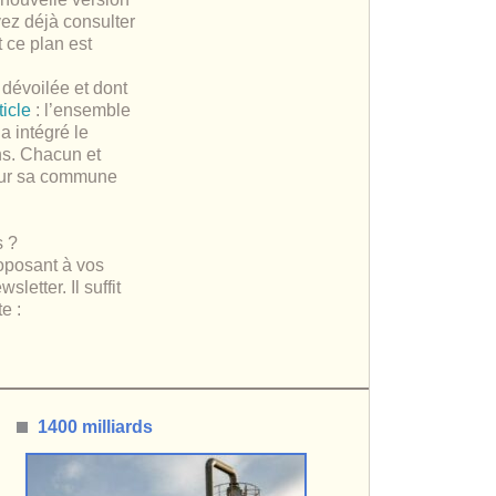
ez déjà consulter
ce plan est
 dévoilée et dont
ticle
: l’ensemble
a intégré le
ns. Chacun et
 sur sa commune
s ?
oposant à vos
letter. Il suffit
e :
1400 milliards