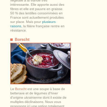
végétale à la viande très
intéressante. Elle apporte aussi des
fibres et elle est pauvre en graisse.
50 % des lentilles consommées en
France sont actuellement produites
sur place. Mais pour
plusieurs
raisons
, la filière française rentre en
résistance.
Borscht
Le
Borscht
est une soupe à base de
betterave et de légumes d'hiver
d'origine ukrainienne dont il existe de
multiples déclinaisons. Nous vous
proposons ici une option totalement