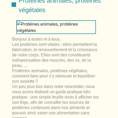
Protéines animales, protéines
lables
le
rables
végétales
t
édecine douce
les durables
 écologie
locales
es
és
Bonjour à toutes et à tous,
Les protéines sont vitales : elles permettent la
ique
fabrication, le renouvellement et la croissance
de notre corps. Elles sont des constituants
indispensables des muscles, des os, de la
peau, …
Protéines animales, protéines végétales,
té
comment faire pour s’y retrouver et équilibrer
son assiette ?
Un peu plus bas dans notre newsletter, nous
vous avons élaboré un guide pratique très
pratique : une simple feuille recto à afficher sur
bles
son frigo, afin de connaître les sources de
protéines contenues dans nos aliments et
 durables
pouvoir ainsi varier son alimentation sans