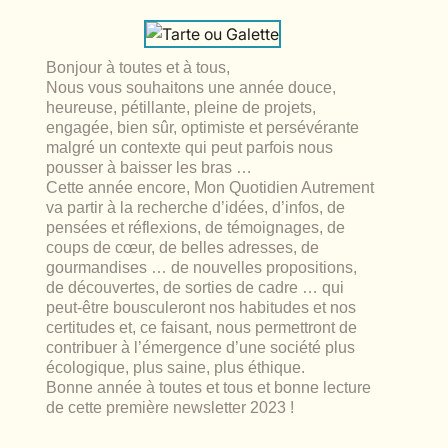
lables
le
rables
t
édecine douce
les durables
Bonjour à toutes et à tous,
 écologie
locales
Nous vous souhaitons une année douce,
es
heureuse, pétillante, pleine de projets,
engagée, bien sûr, optimiste et persévérante
és
malgré un contexte qui peut parfois nous
pousser à baisser les bras …
ique
Cette année encore, Mon Quotidien Autrement
va partir à la recherche d’idées, d’infos, de
pensées et réflexions, de témoignages, de
coups de cœur, de belles adresses, de
gourmandises … de nouvelles propositions,
té
de découvertes, de sorties de cadre … qui
peut-être bousculeront nos habitudes et nos
certitudes et, ce faisant, nous permettront de
contribuer à l’émergence d’une société plus
écologique, plus saine, plus éthique.
bles
Bonne année à toutes et tous et bonne lecture
de cette première newsletter 2023 !
 durables