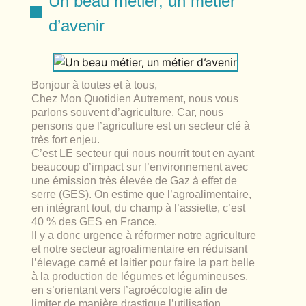
Un beau métier, un métier
lables
le
rables
d’avenir
t
édecine douce
les durables
 écologie
locales
es
Bonjour à toutes et à tous,
és
Chez Mon Quotidien Autrement, nous vous
parlons souvent d’agriculture. Car, nous
ique
pensons que l’agriculture est un secteur clé à
très fort enjeu.
C’est LE secteur qui nous nourrit tout en ayant
beaucoup d’impact sur l’environnement avec
une émission très élevée de Gaz à effet de
té
serre (GES). On estime que l’agroalimentaire,
en intégrant tout, du champ à l’assiette, c’est
40 % des GES en France.
Il y a donc urgence à réformer notre agriculture
et notre secteur agroalimentaire en réduisant
bles
l’élevage carné et laitier pour faire la part belle
à la production de légumes et légumineuses,
 durables
en s’orientant vers l’agroécologie afin de
limiter de manière drastique l’utilisation