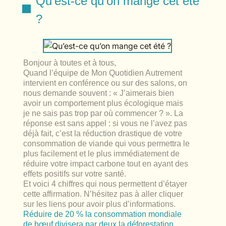
Qu’est-ce qu’on mange cet été
lables
le
rables
?
t
édecine douce
les durables
 écologie
locales
es
Bonjour à toutes et à tous,
és
Quand l’équipe de Mon Quotidien Autrement
intervient en conférence ou sur des salons, on
ique
nous demande souvent : « J’aimerais bien
avoir un comportement plus écologique mais
je ne sais pas trop par où commencer ? ». La
réponse est sans appel : si vous ne l’avez pas
déjà fait, c’est la réduction drastique de votre
té
consommation de viande qui vous permettra le
plus facilement et le plus immédiatement de
réduire votre impact carbone tout en ayant des
effets positifs sur votre santé.
Et voici 4 chiffres qui nous permettent d’étayer
bles
cette affirmation. N’hésitez pas à aller cliquer
sur les liens pour avoir plus d’informations.
 durables
Réduire de 20 % la consommation mondiale
de bœuf divisera par deux la déforestation