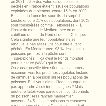
en 2021, 56 % des volumes de poissons
pêchés en France étaient issus de populations
exploitées durablement, contre 15 % en 2000.
Ensuite, on fronce les sourcils : la surpêche
touche encore 21% des populations, dont 10%
sont considérées comme « effondrées », à
l’instar du merlu de Méditerranée ou du
cabillaud de mer du Nord et de mer Celtique.
Cela signifie que leur population ne se
renouvelle pas assez vite pour être autant
pêchée. En Méditerranée, 93 % des stocks de
poissons propres à la pêche sont
« surexploités » : ça c’est le Fonds mondial
pour la nature (WWF) qui le dit.
On vous conseille bien sûr de vous tourner au
maximum vers les protéines végétales histoire
de diminuer la pression sur les populations de
poissons. Et si vous aimez l’iode, pourquoi ne
pas apprendre à cuisiner les algues ? Mais
peut-être faites-vous partie des inconditionnels
du poisson : les Français mangent en
moyenne 34,5 kilos de poissons et crustacés
par personne et par an. C’est trop. Il faudrait