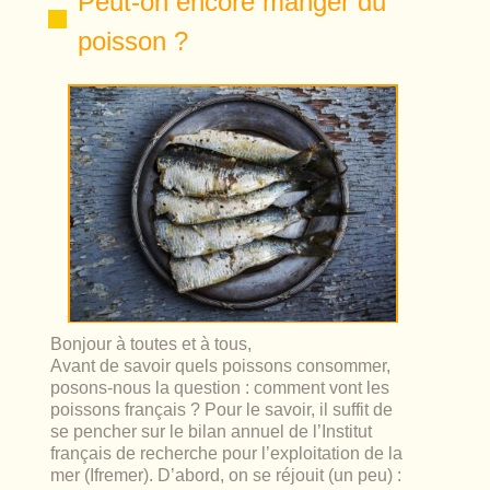
Peut-on encore manger du
lables
le
rables
poisson ?
t
édecine douce
les durables
 écologie
locales
es
és
ique
té
Bonjour à toutes et à tous,
Avant de savoir quels poissons consommer,
posons-nous la question : comment vont les
poissons français ? Pour le savoir, il suffit de
bles
se pencher sur le bilan annuel de l’Institut
français de recherche pour l’exploitation de la
 durables
mer (Ifremer). D’abord, on se réjouit (un peu) :