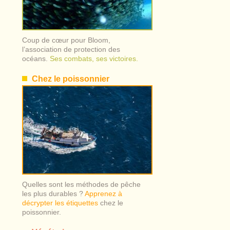
Coup de cœur pour Bloom,
l’association de protection des
océans.
Ses combats, ses victoires.
Chez le poissonnier
Quelles sont les méthodes de pêche
les plus durables ?
Apprenez à
décrypter les étiquettes
chez le
poissonnier.