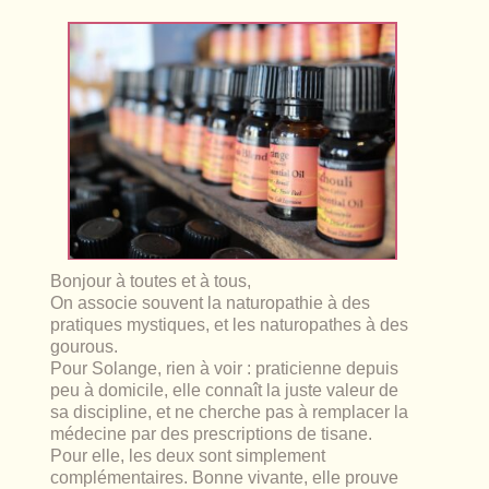
lables
le
rables
t
édecine douce
les durables
 écologie
locales
es
és
ique
Bonjour à toutes et à tous,
On associe souvent la naturopathie à des
té
pratiques mystiques, et les naturopathes à des
gourous.
Pour Solange, rien à voir : praticienne depuis
peu à domicile, elle connaît la juste valeur de
sa discipline, et ne cherche pas à remplacer la
bles
médecine par des prescriptions de tisane.
 durables
Pour elle, les deux sont simplement
complémentaires. Bonne vivante, elle prouve