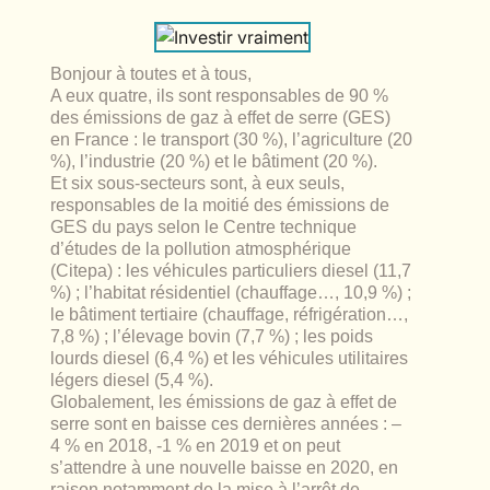
lables
le
rables
t
édecine douce
les durables
Bonjour à toutes et à tous,
 écologie
locales
A eux quatre, ils sont responsables de 90 %
es
des émissions de gaz à effet de serre (GES)
en France : le transport (30 %), l’agriculture (20
és
%), l’industrie (20 %) et le bâtiment (20 %).
Et six sous-secteurs sont, à eux seuls,
ique
responsables de la moitié des émissions de
GES du pays selon le Centre technique
d’études de la pollution atmosphérique
(Citepa) : les véhicules particuliers diesel (11,7
%) ; l’habitat résidentiel (chauffage…, 10,9 %) ;
té
le bâtiment tertiaire (chauffage, réfrigération…,
7,8 %) ; l’élevage bovin (7,7 %) ; les poids
lourds diesel (6,4 %) et les véhicules utilitaires
légers diesel (5,4 %).
Globalement, les émissions de gaz à effet de
bles
serre sont en baisse ces dernières années : –
4 % en 2018, -1 % en 2019 et on peut
 durables
s’attendre à une nouvelle baisse en 2020, en
raison notamment de la mise à l’arrêt de