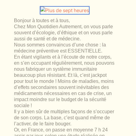
lables
le
rables
t
édecine douce
les durables
Bonjour à toutes et à tous,
 écologie
locales
Chez Mon Quotidien Autrement, on vous parle
es
souvent d’écologie, d’éthique et on vous parle
aussi de santé et de médecine.
és
Nous sommes convaincus d’une chose : la
médecine préventive est ESSENTIELLE.
ique
En étant vigilants et à l’écoute de notre corps,
en s’en occupant régulièrement, nous pouvons
nous fabriquer un système immunitaire
beaucoup plus résistant. Et là, c’est jackpot
pour tout le monde ! Moins de maladies, moins
té
d’effets secondaires souvent inévitables des
médicaments nécessaires en cas de crise, un
impact moindre sur le budget de la sécurité
sociale !
Il y a bien sûr de multiples façons de s’occuper
bles
de son corps. La base, c’est quand même de
l’activer, de le faire bouger.
 durables
Or, en France, on passe en moyenne 7 h 24
assis par jour, selon une étude réalisée en