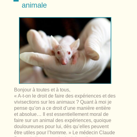
lables
le
rables
animale
t
édecine douce
les durables
 écologie
locales
es
és
ique
té
Bonjour à toutes et à tous,
« A-t-on le droit de faire des expériences et des
vivisections sur les animaux ? Quant à moi je
pense qu’on a ce droit d’une manière entière
et absolue… Il est essentiellement moral de
bles
faire sur un animal des expériences, quoique
douloureuses pour lui, dès qu’elles peuvent
 durables
être utiles pour l’homme. » Le médecin Claude