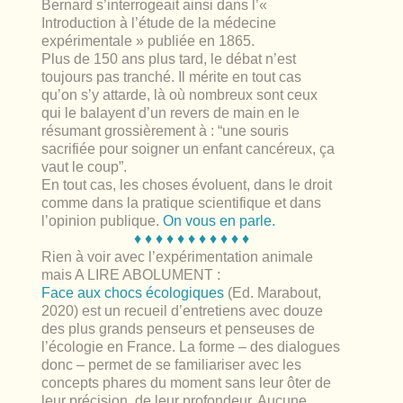
Bernard s’interrogeait ainsi dans l’«
Introduction à l’étude de la médecine
expérimentale » publiée en 1865.
Plus de 150 ans plus tard, le débat n’est
toujours pas tranché. Il mérite en tout cas
qu’on s’y attarde, là où nombreux sont ceux
qui le balayent d’un revers de main en le
résumant grossièrement à : “une souris
sacrifiée pour soigner un enfant cancéreux, ça
vaut le coup”.
En tout cas, les choses évoluent, dans le droit
comme dans la pratique scientifique et dans
l’opinion publique.
On vous en parle.
♦ ♦ ♦ ♦ ♦ ♦ ♦ ♦ ♦ ♦ ♦
Rien à voir avec l’expérimentation animale
mais A LIRE ABOLUMENT :
Face aux chocs écologiques
(Ed. Marabout,
2020) est un recueil d’entretiens avec douze
des plus grands penseurs et penseuses de
l’écologie en France. La forme – des dialogues
donc – permet de se familiariser avec les
concepts phares du moment sans leur ôter de
leur précision, de leur profondeur. Aucune