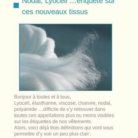
Nodal, Lyocell …enquête sur
lables
le
rables
ces nouveaux tissus
t
édecine douce
les durables
 écologie
locales
es
és
ique
té
Bonjour à toutes et à tous,
Lyocell, élasthanne, viscose, chanvre, nodal,
polyamide …difficile de s’y retrouver dans
toutes ces appellations plus ou moins visibles
bles
sur les étiquettes de nos vêtements.
Alors, voici déjà trois définitions qui vont vous
 durables
permettre d’y voir un peu plus clair :