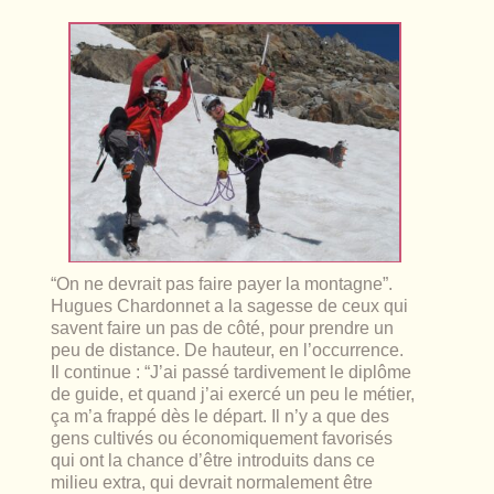
lables
le
rables
t
édecine douce
les durables
 écologie
locales
es
és
ique
“On ne devrait pas faire payer la montagne”
.
Hugues Chardonnet a la sagesse de ceux qui
té
savent faire un pas de côté, pour prendre un
peu de distance. De hauteur, en l’occurrence.
Il continue :
“J’ai passé tardivement le diplôme
de guide, et quand j’ai exercé un peu le métier,
ça m’a frappé dès le départ. Il n’y a que des
bles
gens cultivés ou économiquement favorisés
 durables
qui ont la chance d’être introduits dans ce
milieu extra, qui devrait normalement être