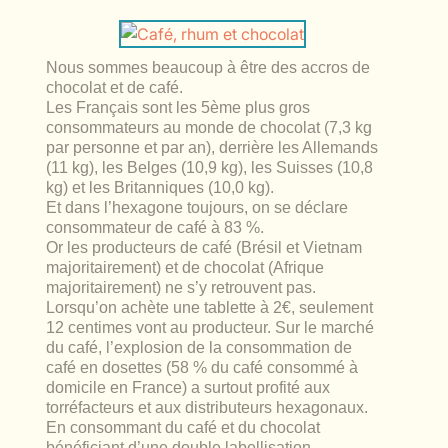
lables
le
rables
t
édecine douce
les durables
Nous sommes beaucoup à être des accros de
 écologie
locales
chocolat et de café.
es
Les Français sont les 5
ème
plus gros
consommateurs au monde de chocolat (7,3 kg
és
par personne et par an), derrière les Allemands
(11 kg), les Belges (10,9 kg), les Suisses (10,8
ique
kg) et les Britanniques (10,0 kg).
Et dans l’hexagone toujours, on se déclare
consommateur de café à 83 %.
Or les producteurs de café (Brésil et Vietnam
majoritairement) et de chocolat (Afrique
té
majoritairement) ne s’y retrouvent pas.
Lorsqu’on achète une tablette à 2€, seulement
12 centimes vont au producteur. Sur le marché
du café, l’explosion de la consommation de
café en dosettes (58 % du café consommé à
bles
domicile en France) a surtout profité aux
torréfacteurs et aux distributeurs hexagonaux.
 durables
En consommant du café et du chocolat
bénéficiant d’une double labellisation