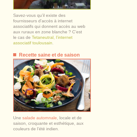
Savez-vous qu’il existe des
fournisseurs d'accès à internet
associatifs qui donnent accès au web
aux ruraux en zone blanche ? C’est
le cas de
Tetaneutral, l’internet
associatif toulousain
.
Recette saine et de saison
Une
salade automnale
, locale et de
saison, croquante et esthétique, aux
couleurs de l’été indien.