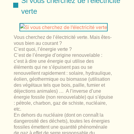
Si vous cherchez de l’électricité
lables
le
rables
verte
t
édecine douce
les durables
 écologie
locales
es
Vous cherchez de l’électricité verte. Mais êtes-
és
vous bien au courant ?
C’est quoi, l’énergie verte ?
ique
C’est de l’énergie d’origine renouvelable :
c’est à dire une énergie qui utilise des
éléments qui ne s’épuisent pas ou se
renouvellent rapidement : solaire, hydraulique,
éolien, géothermique ou biomasse (utilisation
té
des végétaux tels que bois, paille, fumier et
déjections animales) … A l’inverse d’une
énergie fossile (non renouvelable) qui s’épuise
: pétrole, charbon, gaz de schiste, nucléaire,
etc.
bles
En dehors du nucléaire (dont on connaît la
dangerosité des déchets), toutes les énergies
 durables
fossiles émettent une quantité phénoménale
de gaz à effet de serre responsable du