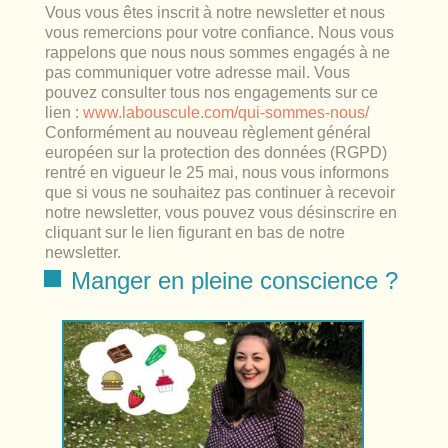
lables
le
rables
Vous vous êtes inscrit à notre newsletter et nous
vous remercions pour votre confiance. Nous vous
t
édecine douce
les durables
rappelons que nous nous sommes engagés à ne
pas communiquer votre adresse mail. Vous
 écologie
locales
es
pouvez consulter tous nos engagements sur ce
lien :
www.labouscule.com/qui-sommes-nous/
Conformément au nouveau règlement général
és
européen sur la protection des données (RGPD)
rentré en vigueur le 25 mai, nous vous informons
ique
que si vous ne souhaitez pas continuer à recevoir
notre newsletter, vous pouvez vous désinscrire en
cliquant sur le lien figurant en bas de notre
newsletter.
Manger en pleine conscience ?
té
bles
 durables