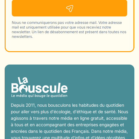
Nous ne communiquerons pas votre adresse mail. Votre adresse
mail est uniquement utilisée pour que vous receviez notre
newsletter. Un lien de désabonnement est présent dans toutes nos
newsletters.
Depuis 2011, nous bousculons les habitudes du quotidien
pour aller vers plus d'écologie, d'éthique et de santé. Nous
agissons à travers notre média en ligne gratuit, accessible
à tous et en accompagnant des entreprises engagées et
ancrées dans le quotidien des Français. Dans notre média,
vous trouverez une multitude d'infos et d'idées récoltées