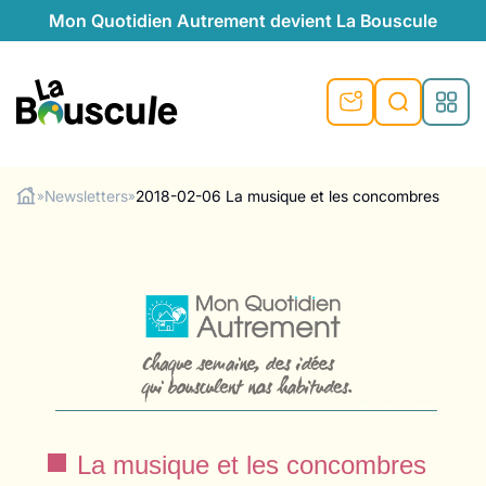
Mon Quotidien Autrement devient La Bouscule
nu
nu
nu
nu
nu
nu
nu
La Bouscule
nté
tiques
Newsletters
2018-02-06 La musique et les concombres
»
»
Rechercher
quêtes
e et durable
nsable
sable
ie
atique
 préventive
t préventive
urel
éco-responsables
t
t beauté naturelle
té au naturel
s locales
aînés
sité
able
ns, témoignages
din naturel
cologiques
on végétariennes
ité
de saison
, plus de recyclage
le
plus de recyclage
o-responsables
La musique et les concombres