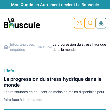
Mon Quotidien Autrement devient La Bouscule
nu
nu
nu
nu
nu
nu
nu
La Bouscule
nté
tiques
Infos, analyses,
La progression du stress hydrique
Nature
»
»
»
enquêtes
dans le monde
Rechercher
quêtes
e et durable
nsable
sable
ie
atique
 préventive
t préventive
urel
éco-responsables
t
t beauté naturelle
L'info
té au naturel
s locales
aînés
sité
La progression du stress hydrique dans le
able
ns, témoignages
monde
din naturel
cologiques
on végétariennes
ité
Les ressources en eau sont de moins en moins disponibles pour
de saison
, plus de recyclage
le
faire face à la demande.
plus de recyclage
o-responsables