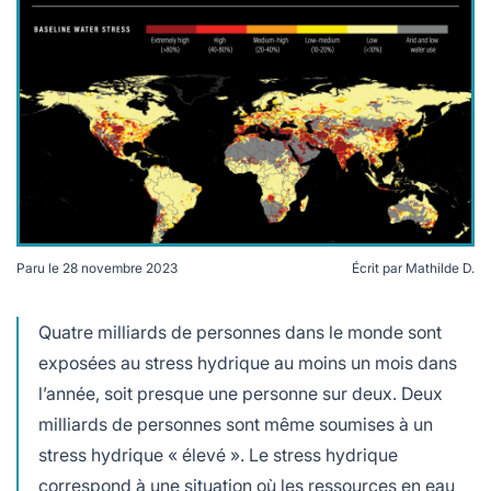
lables
le
rables
t
édecine douce
les durables
 écologie
locales
es
és
ique
Paru le
28 novembre 2023
Écrit par
Mathilde D.
Carte des risques de stress hydrique dans le monde ©
té
World Resources Institute
Quatre milliards de personnes dans le monde sont
exposées au stress hydrique au moins un mois dans
l’année, soit presque une personne sur deux. Deux
bles
milliards de personnes sont même soumises à un
stress hydrique « élevé ». Le stress hydrique
 durables
correspond à une situation où les ressources en eau