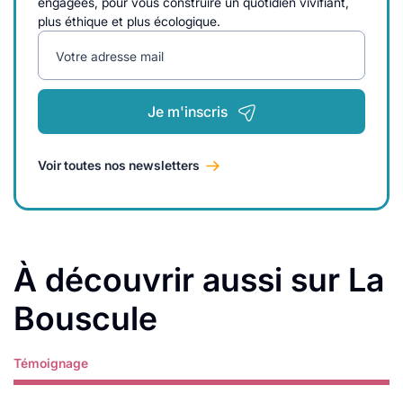
engagées, pour vous construire un quotidien vivifiant,
plus éthique et plus écologique.
Votre adresse mail
Je m'inscris
Voir toutes nos newsletters
À découvrir aussi sur La
Bouscule
Témoignage
Lire plus