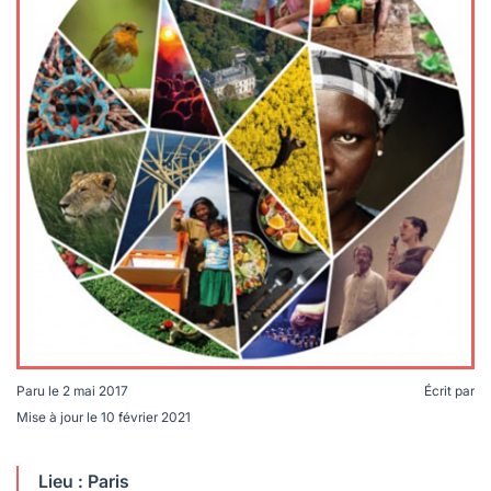
lables
le
rables
t
édecine douce
les durables
 écologie
locales
es
és
ique
té
Paru le
2 mai 2017
Écrit par
bles
Mise à jour le
10 février 2021
 durables
Lieu : Paris