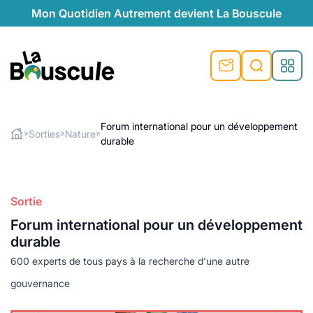
Mon Quotidien Autrement devient La Bouscule
nu
nu
nu
nu
nu
nu
nu
La Bouscule
nté
tiques
Forum international pour un développement
Sorties
Nature
»
»
»
durable
Rechercher
quêtes
e et durable
nsable
sable
ie
atique
 préventive
t préventive
urel
éco-responsables
t
t beauté naturelle
Sortie
té au naturel
s locales
aînés
sité
Forum international pour un développement
able
ns, témoignages
durable
din naturel
cologiques
on végétariennes
ité
600 experts de tous pays à la recherche d'une autre
de saison
, plus de recyclage
le
gouvernance
plus de recyclage
o-responsables