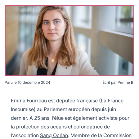
lables
le
rables
t
édecine douce
les durables
 écologie
locales
es
és
ique
Paru le
10 décembre 2024
Écrit par
Perrine B.
té
Emma Fourreau : transition sociale et écologique de la
pêche © Matteo Aletta, The Left
Emma Fourreau est députée française (La France
Insoumise) au Parlement européen depuis juin
dernier. À 25 ans, l’élue est également activiste pour
bles
la protection des océans et cofondatrice de
 durables
l’association
Sang Océan
. Membre de la Commission