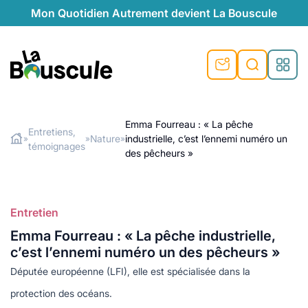
Mon Quotidien Autrement devient La Bouscule
nu
nu
nu
nu
nu
nu
nu
La Bouscule
nté
tiques
Emma Fourreau : « La pêche
Entretiens,
Nature
industrielle, c’est l’ennemi numéro un
»
»
»
Rechercher
témoignages
quêtes
e et durable
nsable
sable
ie
atique
des pêcheurs »
 préventive
t préventive
urel
éco-responsables
t
t beauté naturelle
Entretien
té au naturel
s locales
aînés
sité
able
ns, témoignages
Emma Fourreau : « La pêche industrielle,
din naturel
cologiques
on végétariennes
ité
c’est l’ennemi numéro un des pêcheurs »
de saison
Députée européenne (LFI), elle est spécialisée dans la
, plus de recyclage
le
plus de recyclage
o-responsables
protection des océans.