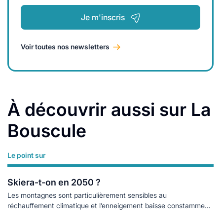
Je m'inscris
Voir toutes nos newsletters
À découvrir aussi sur La
Bouscule
Le point sur
Lire plus
Skiera-t-on en 2050 ?
Les montagnes sont particulièrement sensibles au
réchauffement climatique et l’enneigement baisse constamment.
Ce qui pousse les stations de ski à agir.