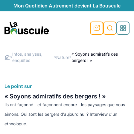
Mon Quotidien Autrement devient La Bouscule
La Bouscule
Infos, analyses,
« Soyons admiratifs des
Nature
»
»
»
enquêtes
bergers ! »
Rechercher
e
bles
lle
Le point sur
« Soyons admiratifs des bergers ! »
Ils ont façonné - et façonnent encore - les paysages que nous
nnes
aimons. Qui sont les bergers d'aujourd'hui ? Interview d'un
cyclage
ethnologue.
age