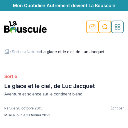
Mon Quotidien Autrement devient La Bouscule
nu
nu
nu
nu
nu
nu
nu
La Bouscule
nté
tiques
Sorties
Nature
La glace et le ciel, de Luc Jacquet
»
»
»
Rechercher
quêtes
e et durable
nsable
sable
ie
atique
 préventive
Sortie
t préventive
urel
éco-responsables
t
t beauté naturelle
La glace et le ciel, de Luc Jacquet
té au naturel
s locales
aînés
sité
able
ns, témoignages
Aventure et science sur le continent blanc
din naturel
cologiques
on végétariennes
ité
Paru le
20 octobre 2015
Écrit par
de saison
, plus de recyclage
le
Mise à jour le
10 février 2021
plus de recyclage
o-responsables