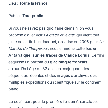
lables
le
rables
Lieu : Toute la France
t
édecine douce
les durables
Public :
Tout public
 écologie
locales
es
Si vous ne savez pas quoi faire demain, on vous
és
propose d’aller voir
La glace et le ciel
, qui vient tout
juste de sortir. Luc Jacquet, oscarisé en 2006 pour
La
ique
Marche de l’Empereur
, nous emmène cette fois
en
Antarctique, sur les traces de Claude Lorius
. Ce film
esquisse un portrait du
glaciologue français
,
té
aujourd’hui âgé de 82 ans, en conjuguant des
séquences récentes et des images d’archives des
multiples expéditions du scientifique sur le continent
blanc.
bles
 durables
Lorsqu’il part pour la première fois en Antarctique,