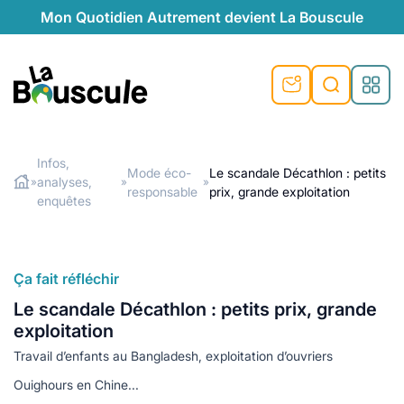
Mon Quotidien Autrement devient La Bouscule
nu
nu
nu
nu
nu
nu
nu
La Bouscule
nté
tiques
Infos,
Mode éco-
Le scandale Décathlon : petits
analyses,
»
»
»
Rechercher
responsable
prix, grande exploitation
quêtes
e et durable
nsable
sable
ie
atique
enquêtes
 préventive
t préventive
urel
éco-responsables
t
t beauté naturelle
Ça fait réfléchir
té au naturel
s locales
aînés
sité
able
ns, témoignages
Le scandale Décathlon : petits prix, grande
din naturel
cologiques
on végétariennes
ité
exploitation
de saison
Travail d’enfants au Bangladesh, exploitation d’ouvriers
, plus de recyclage
le
plus de recyclage
o-responsables
Ouighours en Chine...