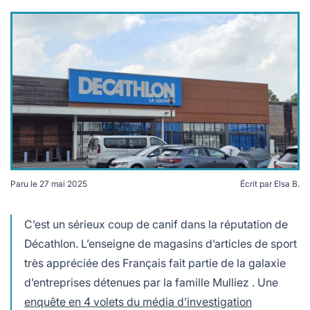
lables
le
rables
t
édecine douce
les durables
 écologie
locales
es
és
ique
Paru le
27 mai 2025
Écrit par
Elsa B.
té
Une enseigne Decathlon. Wikimedia / CC BY-SA
4.0Emilius123
C’est un sérieux coup de canif dans la réputation de
Décathlon. L’enseigne de magasins d’articles de sport
très appréciée des Français fait partie de la galaxie
bles
d’entreprises détenues par la famille Mulliez . Une
 durables
enquête en 4 volets du média d’investigation