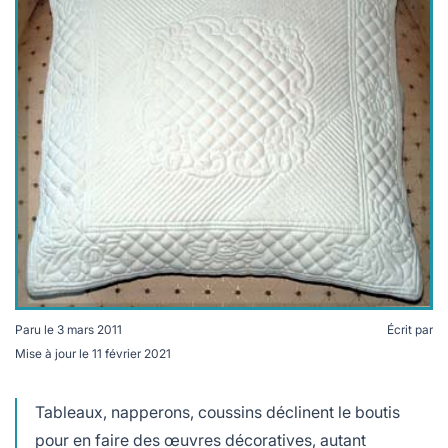
lables
le
rables
t
édecine douce
les durables
 écologie
locales
es
és
ique
té
Paru le
3 mars 2011
Écrit par
Mise à jour le
11 février 2021
bles
Tableaux, napperons, coussins déclinent le boutis
 durables
pour en faire des œuvres décoratives, autant