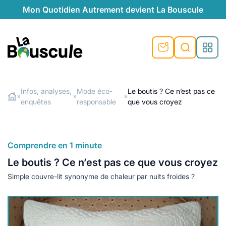
Mon Quotidien Autrement devient La Bouscule
nu
nu
nu
nu
nu
nu
nu
La Bouscule
nté
tiques
Infos, analyses,
Mode éco-
Le boutis ? Ce n’est pas ce
»
»
»
enquêtes
responsable
que vous croyez
Rechercher
quêtes
e et durable
nsable
sable
ie
atique
 préventive
t préventive
urel
éco-responsables
t
t beauté naturelle
Comprendre en 1 minute
té au naturel
s locales
aînés
sité
Le boutis ? Ce n’est pas ce que vous croyez
able
ns, témoignages
Simple couvre-lit synonyme de chaleur par nuits froides ?
din naturel
cologiques
on végétariennes
ité
de saison
, plus de recyclage
le
plus de recyclage
o-responsables