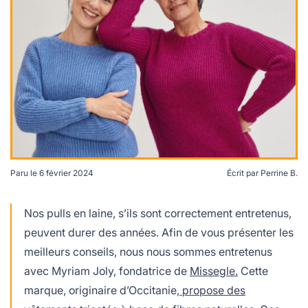
lables
le
rables
t
édecine douce
les durables
 écologie
locales
es
és
ique
Paru le
6 février 2024
Écrit par
Perrine B.
té
Comment prendre soin de nos pulls en laine © Pauline
Sojka pour Missegle
Nos pulls en laine, s’ils sont correctement entretenus,
peuvent durer des années. Afin de vous présenter les
meilleurs conseils, nous nous sommes entretenus
bles
avec Myriam Joly, fondatrice de
Missegle.
Cette
 durables
marque, originaire d’Occitanie,
propose des