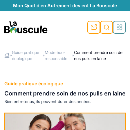
Mon Quotidien Autrement devient La Bouscule
nu
nu
nu
nu
nu
nu
nu
La Bouscule
nté
tiques
Guide pratique
Mode éco-
Comment prendre soin de
»
»
»
écologique
responsable
nos pulls en laine
Rechercher
quêtes
e et durable
nsable
sable
ie
atique
 préventive
t préventive
urel
éco-responsables
t
t beauté naturelle
Guide pratique écologique
té au naturel
s locales
aînés
sité
Comment prendre soin de nos pulls en laine
able
ns, témoignages
Bien entretenus, ils peuvent durer des années.
din naturel
cologiques
on végétariennes
ité
de saison
, plus de recyclage
le
plus de recyclage
o-responsables